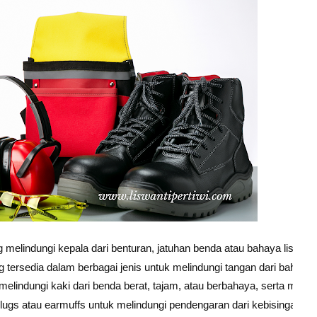
g melindungi kepala dari benturan, jatuhan benda atau bahaya listrik.
ng tersedia dalam berbagai jenis untuk melindungi tangan dari bahan k
 melindungi kaki dari benda berat, tajam, atau berbahaya, serta member
rplugs atau earmuffs untuk melindungi pendengaran dari kebisingan ber