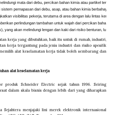
melindungi mata dari debu, percikan bahan kimia atau partikel terbang
 sistem pernapasan dari debu, asap, atau bahan kimia berbahaya.
katkan visibilitas pekerja, terutama di area dengan lalu lintas kendar
erikan perlindungan tambahan untuk wajah dari percikan bahan kimia
s
), yang akan melindungi lengan dan kaki dari risiko benturan, luka d
an kerja yang dibutuhkan, baik itu untuk di rumah, industri,
an kerja tergantung pada jenis industri dan risiko spesifik
memilih alat keselamatan kerja tidak boleh sembarang dan
tuhan alat keselamatan kerja
or produk Schneider Electric sejak tahun 1996. Seiring
sat dalam skala bisnis dengan lebih dari yang diharapkan
ra Sejahtera menjajaki lini merek elektronik internasional