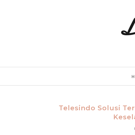
L
H
Telesindo Solusi Te
Kesel