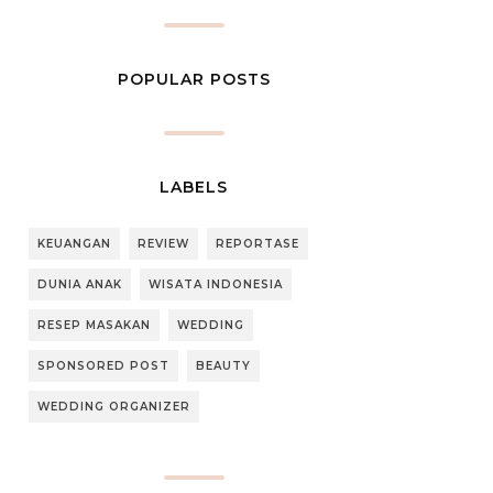
POPULAR POSTS
LABELS
KEUANGAN
REVIEW
REPORTASE
DUNIA ANAK
WISATA INDONESIA
RESEP MASAKAN
WEDDING
SPONSORED POST
BEAUTY
WEDDING ORGANIZER
imia, panas, dingin atau benda tajam.
i perlindungan terhadap listrik.
lebih.