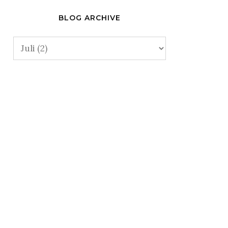
.
BLOG ARCHIVE
aan atau mesin berat.
, partikel terbang, atau panas.
an panas.