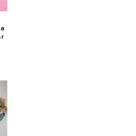
ga
ar